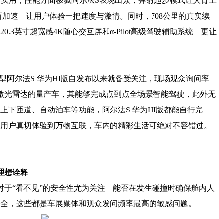
的实用；性能方面极狐阿尔法S表现出众，弹射起步模式让人肾上
百加速，让用户体验一把速度与激情。同时，708公里的真实续
.3英寸超宽感4K随心交互屏和α-Pilot高级驾驶辅助系统，更让
型阿尔法S 华为HI版自发布以来就备受关注，现场观众询问率
激光雷达的量产车，其能够完成点到点全场景智能驾驶，此外无
上下匝道、自动泊车等功能，阿尔法S 华为HI版都能自行完
让用户真切体验到万物互联，车内的精彩生活可绝对不容错过。
理想诠释
于“看不见”的安全性尤为关注，能否在发生碰撞时确保舱内人
安全，这些都是车展媒体和观众发问频率最高的敏感问题。