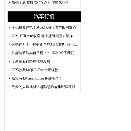
成都车展 魏牌“双”管齐下 你敢来吗？
汽车行情
千亿投资纯电！从bZ4X身上看丰田的野心
2021 TCR Asia收官 壳牌捷凯领克东望洋收获大满贯
月销过万！小蚂蚁创全球精品纯电小车历史纪录！
性能与节能如何平衡？“中国星”给了我们标准答案
全新第五代路虎揽胜发布
2023款奥迪Q6 E-Tron最新谍照
新宝马4系Gran Coupe售价曝光！
为爱的人送礼就送超聪慧的哈弗H6国潮版