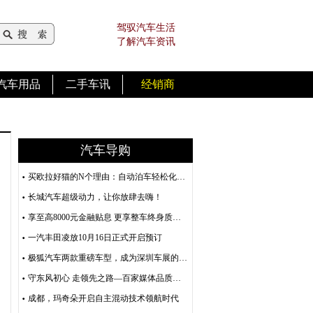
驾驭汽车生活
了解汽车资讯
汽车用品
二手车讯
经销商
汽车导购
买欧拉好猫的N个理由：自动泊车轻松化解停车难题
长城汽车超级动力，让你放肆去嗨！
享至高8000元金融贴息 更享整车终身质保 奇瑞新能源暖冬约惠来袭
一汽丰田凌放10月16日正式开启预订
极狐汽车两款重磅车型，成为深圳车展的顶流明星
守东风初心 走领先之路—百家媒体品质之旅
成都，玛奇朵开启自主混动技术领航时代