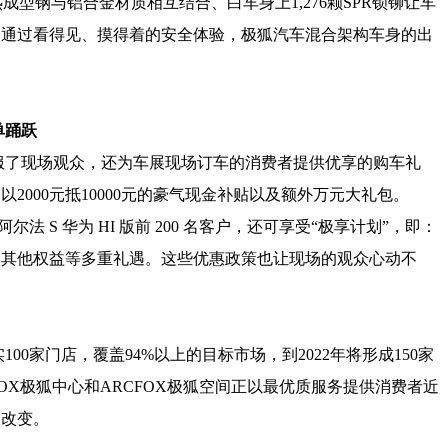
的热成型钢与铝合金材质相互结合、白车身上1,276颗SPR锁铆让车
是通过看得见、摸得着的安全体验，极狐汽车混合架构车身的出
单踊跃
服了现场观众，还为车展现场订车的消费者提供优享的购车礼
2000元抵10000元的豪气现金补贴以及额外万元大礼包。
尔法 S 华为 HI 版前 200 名客户，还可享受“极享计划”，即：
及其他权益等多重礼遇。这些优惠政策也让现场的观众心动不
100家门店，覆盖94%以上的目标市场，到2022年将形成150家
OX极狐中心和ARCFOX极狐空间正以最优质服务提供消费者近
的改变。