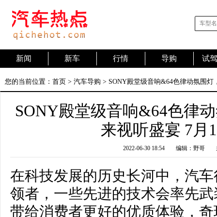
新闻
新车
行情
导购
试
您的当前位置：
首页
>
汽车导购
> SONY殿堂级音响&64色律动氛围灯
SONY殿堂级音响&64色律
来视听盛宴 7月
2022-06-30 18:54
编辑：野哥
在科技发展的历史长河中，汽车
领者，一些先进的技术会率先武
带给消费者更好的优质体验，奇