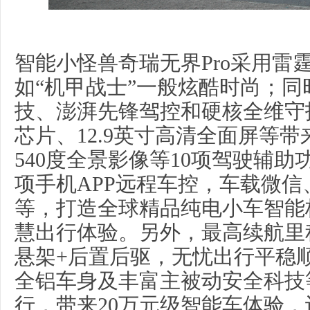
智能小怪兽奇瑞无界Pro采用雷
如“机甲战士”一般炫酷时尚；
技、澎湃先锋驾控和硬核全维守护
芯片、12.9英寸高清全面屏等
540度全景影像等10项驾驶辅助
项手机APP远程车控，车载微
等，打造全球精品纯电小车智能
慧出行体验。另外，最高续航里程
悬架+后置后驱，无忧出行平稳
全铝车身及丰富主被动安全科技
行，带来20万元级智能车体验