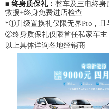
■ 终身质保
礼：
整车及三电终身
救援+终身免费进店检查
*①升级置换礼仅限无界Pro，
②终身质保礼仅限首任私家车主
以上具体详询各地经销商