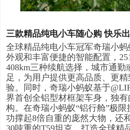
三款精品纯电小车随心购 快乐
全球精品纯电小车冠军奇瑞小蚂
外观和丰富便捷的智能配置，251k
408km三种续航选择，城市通
足，为用户提供更高品质、更精
验。同时，奇瑞小蚂蚁基于@LI
界首创全铝型材框架车身，独有
构。在奇瑞小蚂蚁“铝行舱”极
功撑起8倍自重的庞然大物，还和
30吨重的T59坦克，打造全球