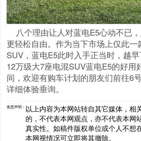
八个理由让人对蓝电E5心动不已，
更轻松自由。作为当下市场上仅此一款
SUV，蓝电E5此时入手正当时，越
12万级大7座电混SUV蓝电E5的好
间，欢迎有购车计划的朋友们前往6号
详细体验垂询。
免责声明：
以上内容为本网站转自其它媒体，相
的，不代表本网观点，亦不代表本网
真实性。如稿件版权单位或个人不想
本网视情况可立即将其撤除。