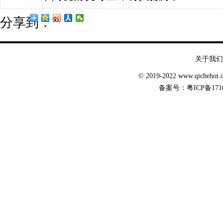
分享到：
关于我们
© 2019-2022 www.qicheh
备案号：
粤ICP备171