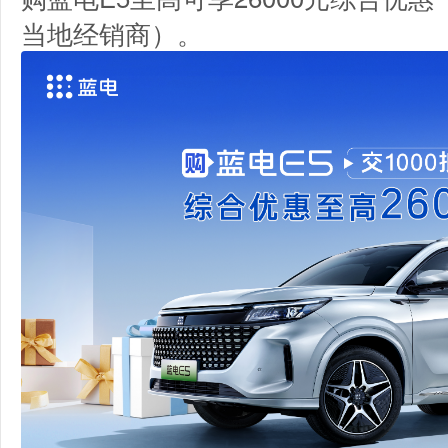
当地经销商）。