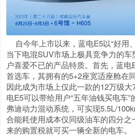
自今年上市以来，蓝电E5以“好用
当下电混SUV市场上极具竞争力的车
户喜爱不已的产品特质。首先，蓝电E
首选车，其拥有的5+2座宽适座舱在
因此成为市场上仅此一款的12万级大
电E5可以带给用户“五年油钱买电车
弗迪动力混动系统，可实现5.5L/10
合能耗使用成本仅同级油车的四分之
来的购置税就可买一辆全新的电车。