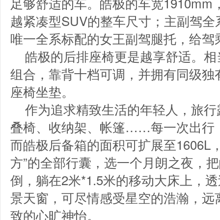
足够舒适的车。皓极的车宽1910mm，
越紧凑型SUV的整车尺寸；主副驾全
唯一全系标配的女王副驾腿托，给驾
皓极的后排座椅更是越享舒适。相
组合，靠背十档可调，并拥有同级独
座椅坐垫。
作为追求精致生活的年轻人，旅行
叠椅、收纳架、帐篷……每一次出行
而皓极后备箱的面积可扩展至1606L
方”的全部行囊，选一个月朗之夜，
倒，躺在2米*1.5米的移动大床上，透
景天窗，可尽情感受星空的浩瀚，远
致的心旷神怡。