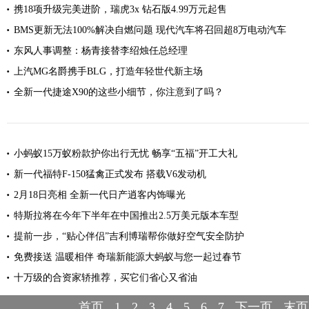
携18项升级完美进阶，瑞虎3x 钻石版4.99万元起售
BMS更新无法100%解决自燃问题 现代汽车将召回超8万电动汽车
东风人事调整：杨青接替李绍烛任总经理
上汽MG名爵携手BLG，打造年轻世代新主场
全新一代捷途X90的这些小细节，你注意到了吗？
小蚂蚁15万蚁粉款护你出行无忧 畅享“五福”开工大礼
新一代福特F-150猛禽正式发布 搭载V6发动机
2月18日亮相 全新一代日产逍客内饰曝光
特斯拉将在今年下半年在中国推出2.5万美元版本车型
提前一步，“贴心伴侣”吉利博瑞帮你做好空气安全防护
免费接送 温暖相伴 奇瑞新能源大蚂蚁与您一起过春节
十万级的合资家轿推荐，买它们省心又省油
首页
1
2
3
4
5
6
7
下一页
末页