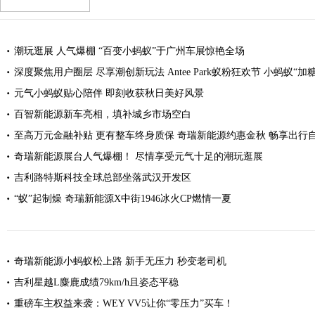
潮玩逛展 人气爆棚 “百变小蚂蚁”于广州车展惊艳全场
深度聚焦用户圈层 尽享潮创新玩法 Antee Park蚁粉狂欢节 小蚂蚁“加
元气小蚂蚁贴心陪伴 即刻收获秋日美好风景
百智新能源新车亮相，填补城乡市场空白
至高万元金融补贴 更有整车终身质保 奇瑞新能源约惠金秋 畅享出行
奇瑞新能源展台人气爆棚！ 尽情享受元气十足的潮玩逛展
吉利路特斯科技全球总部坐落武汉开发区
“蚁”起制燥 奇瑞新能源X中街1946冰火CP燃情一夏
奇瑞新能源小蚂蚁松上路 新手无压力 秒变老司机
吉利星越L麋鹿成绩79km/h且姿态平稳
重磅车主权益来袭：WEY VV5让你“零压力”买车！