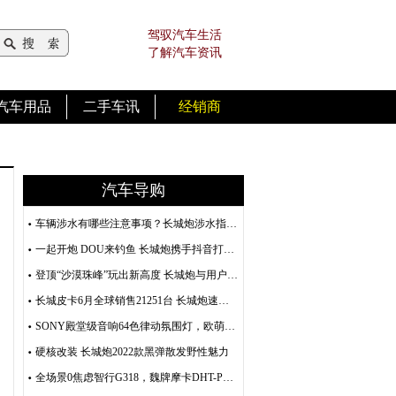
驾驭汽车生活
了解汽车资讯
汽车用品
二手车讯
经销商
汽车导购
车辆涉水有哪些注意事项？长城炮涉水指南请查收！
一起开炮 DOU来钓鱼 长城炮携手抖音打造户外运动嘉年华
登顶“沙漠珠峰”玩出新高度 长城炮与用户真正玩在一起
长城皮卡6月全球销售21251台 长城炮速度再创销冠传奇
SONY殿堂级音响64色律动氛围灯，欧萌达带来视听盛宴 7月12日见
硬核改装 长城炮2022款黑弹散发野性魅力
全场景0焦虑智行G318，魏牌摩卡DHT-PHEV进藏之旅即将启幕