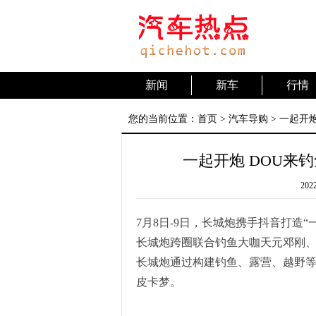
新闻
新车
行情
您的当前位置：
首页
>
汽车导购
> 一起开
一起开炮 DOU来
2022
7月8日-9日，长城炮携手抖音打造“
长城炮跨圈联合钓鱼大咖天元邓刚
长城炮通过构建钓鱼、露营、越野
皮卡梦。