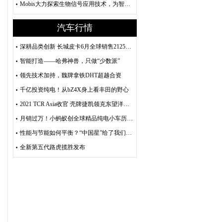
Mobis大力探索生物信号应用技术，为智能驾驶赋能
汽车行情
深耕品类创新 长城皮卡6月全球销售21251台 环比劲增25%
智能打造——哈弗神兽，只做“少数派”
领先技术加持，魏牌拿铁DHT超越合资
千亿投资纯电！从bZ4X身上看丰田的野心
2021 TCR Asia收官 壳牌捷凯领克东望洋收获大满贯
月销过万！小蚂蚁创全球精品纯电小车历史纪录！
性能与节能如何平衡？“中国星”给了我们标准答案
全新第五代路虎揽胜发布