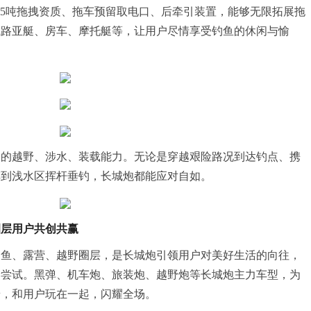
2.5吨拖拽资质、拖车预留取电口、后牵引装置，能够无限拓展拖
拽路亚艇、房车、摩托艇等，让用户尽情享受钓鱼的休闲与愉
大的越野、涉水、装载能力。无论是穿越艰险路况到达钓点、携
车到浅水区挥杆垂钓，长城炮都能应对自如。
圈层用户共创共赢
钓鱼、露营、越野圈层，是长城炮引领用户对美好生活的向往，
新尝试。黑弹、机车炮、旅装炮、越野炮等长城炮主力车型，为
景，和用户玩在一起，闪耀全场。