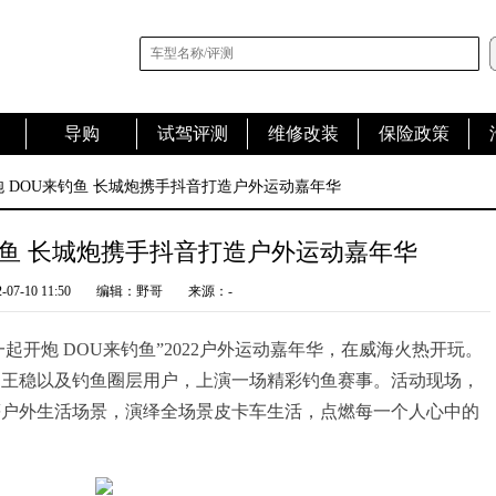
导购
试驾评测
维修改装
保险政策
炮 DOU来钓鱼 长城炮携手抖音打造户外运动嘉年华
钓鱼 长城炮携手抖音打造户外运动嘉年华
-07-10 11:50
编辑：野哥
来源：-
一起开炮 DOU来钓鱼”2022户外运动嘉年华，在威海火热开玩。
、王稳以及钓鱼圈层用户，上演一场精彩钓鱼赛事。活动现场，
等户外生活场景，演绎全场景皮卡车生活，点燃每一个人心中的