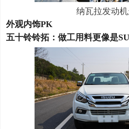
纳瓦拉发动机
外观内饰
PK
五十铃
铃拓
：
做工用料更像是
S