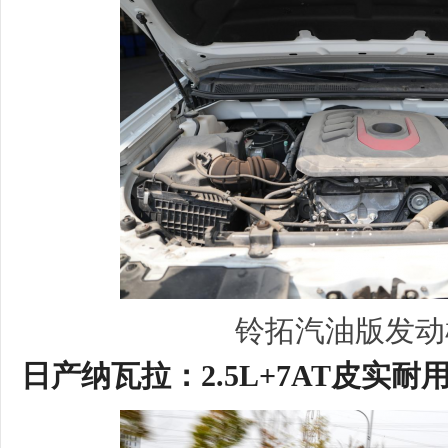
铃拓汽油版发动
日产
纳瓦拉
：2
.
5L+7AT
皮实耐