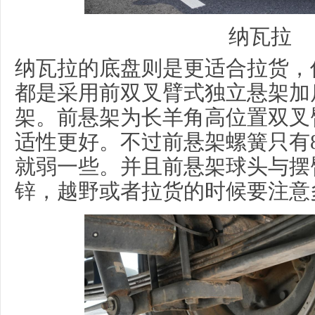
纳瓦拉
纳瓦拉的底盘则是更适合拉货，
都是采用前双叉臂式独立悬架加
架。前悬架为长羊角高位置双叉
适性更好。不过前悬架螺簧只有
就弱一些。并且前悬架球头与摆
锌，越野或者拉货的时候要注意