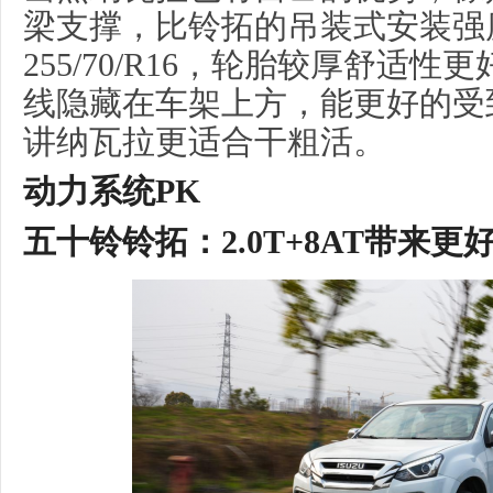
梁支撑，比铃拓的吊装式安装强
255/70/R16，轮胎较厚舒适
线隐藏在车架上方，能更好的受
讲纳瓦拉更适合干粗活。
动力系统
PK
五十铃
铃拓
：2.0T+8AT带来