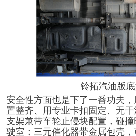
铃拓汽油版底
安全性方面也是下了一番功夫，
置整齐、用专业卡扣固定、无干
支架兼带车轮止侵块配置，碰撞
驶室；三元催化器带金属包壳，