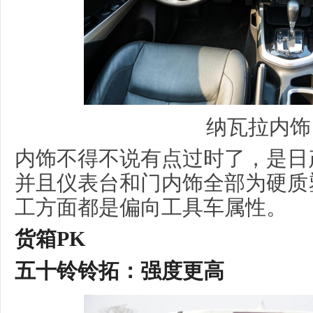
纳瓦拉内饰
内饰不得不说有点过时了，是日
并且仪表台和门内饰全部为硬质
工方面都是偏向工具车属性。
货箱
PK
五十铃
铃拓
：
强度更高