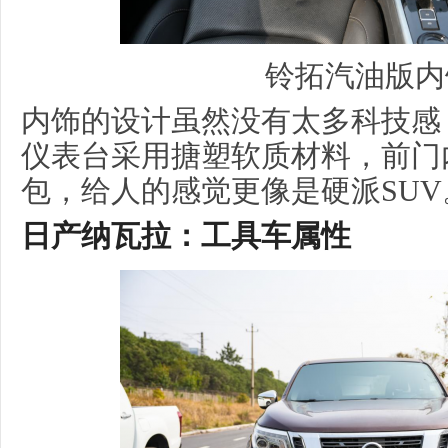
铃拓汽油版内
内饰的设计虽然没有太多科技感
仪表台采用搪塑软质材料，前门
包，给人的感觉更像是硬派SUV
日产
纳瓦拉
：
工具车属性