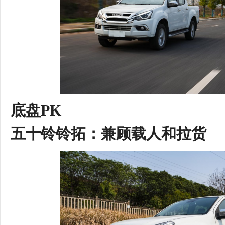
底盘
PK
五十铃
铃拓
：
兼顾载人和拉货