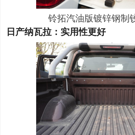
铃拓汽油版镀锌钢制
日产
纳瓦拉
：
实用性更好