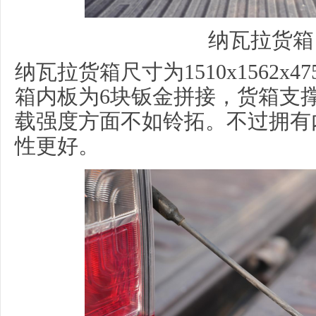
纳瓦拉货箱
纳瓦拉货箱尺寸为1510x1562x
箱内板为6块钣金拼接，货箱支
载强度方面不如铃拓。不过拥有
性更好。