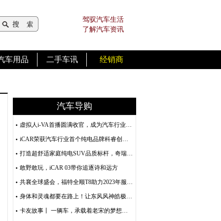
驾驭汽车生活
了解汽车资讯
汽车用品
二手车讯
经销商
汽车导购
虚拟人i-VA首播圆满收官，成为汽车行业首个品牌虚拟人直播
iCAR荣获汽车行业首个纯电品牌科睿创新奖！引领智慧出行新未来
打造超舒适家庭纯电SUV品质标杆，奇瑞eQ7强势出圈
敢野敢玩，iCAR 03带你追逐诗和远方
共襄全球盛会，福特全顺T8助力2023年服贸会成功举办
身体和灵魂都要在路上！让东风风神皓极带你去诗和远方
卡友故事丨 一辆车，承载着老宋的梦想和生活