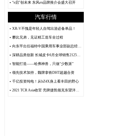
“e启”创未来 东风eπ品牌推介会盛大召开
汽车行情
XR-V不愧是年轻人自驾出游必备单品！
攀比兄弟，见证精工造车全过程
向东平出任福特中国乘用车事业部副总经理，入主江铃福特科技一年营销成果颇丰
深耕品类创新 长城皮卡6月全球销售21251台 环比劲增25%
智能打造——哈弗神兽，只做“少数派”
领先技术加持，魏牌拿铁DHT超越合资
千亿投资纯电！从bZ4X身上看丰田的野心
2021 TCR Asia收官 壳牌捷凯领克东望洋收获大满贯