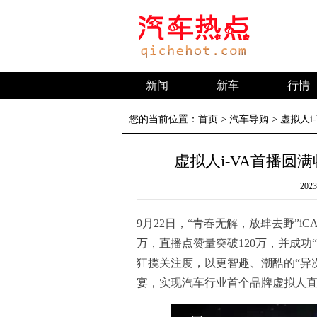
新闻
新车
行情
您的当前位置：
首页
>
汽车导购
> 虚拟人
虚拟人i-VA首播
2023
9月22日，“青春无解，放肆去野”i
万，直播点赞量突破120万，并成功“
狂揽关注度，以更智趣、潮酷的“异
宴，实现汽车行业首个品牌虚拟人