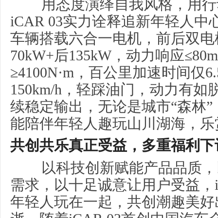
用态度演绎自我风格，用行
iCAR 03实力诠释追新年轻人
车辆搭载六合一电机，前后双电
70kW+后135kW，动力响应≤8
≥4100N·m，百公里加速时间仅6
150km/h，轻踩油门，动力有
续稳定输出，无论是城市“森林
能陪伴年轻人趣玩山川湖海，乐
共创共乐真正受益，多重福利下
以科技创新赋能产品品质，
需求，以十足诚意让用户受益，iC
年轻人玩在一起，共创潮趣美好